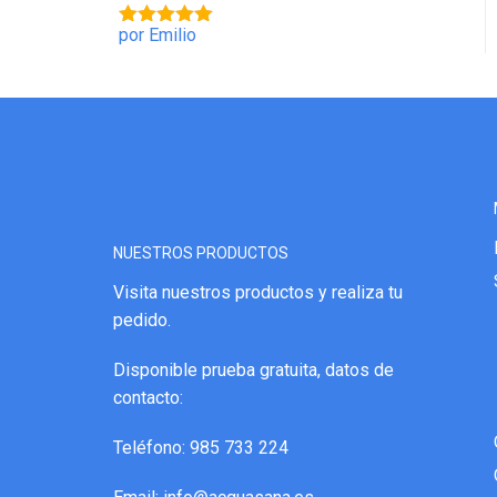
por Emilio
Valorado
con
5
de 5
NUESTROS PRODUCTOS
Visita nuestros productos y realiza tu
pedido.
Disponible prueba gratuita, datos de
contacto:
Teléfono: 985 733 224