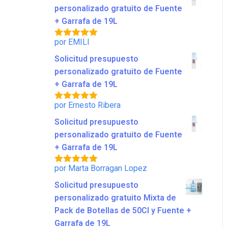
personalizado gratuito de Fuente
+ Garrafa de 19L
por EMILI
Valorado
con
5
de 5
Solicitud presupuesto
personalizado gratuito de Fuente
+ Garrafa de 19L
por Ernesto Ribera
Valorado
con
5
de 5
Solicitud presupuesto
personalizado gratuito de Fuente
+ Garrafa de 19L
por Marta Borragan Lopez
Valorado
con
5
de 5
Solicitud presupuesto
personalizado gratuito Mixta de
Pack de Botellas de 50Cl y Fuente +
Garrafa de 19L