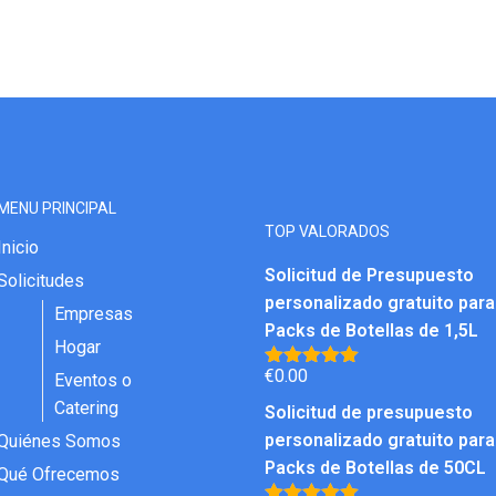
MENU PRINCIPAL
TOP VALORADOS
Inicio
Solicitud de Presupuesto
Solicitudes
personalizado gratuito para
Empresas
Packs de Botellas de 1,5L
Hogar
€
0.00
Eventos o
Valorado
con
5.00
de
Catering
Solicitud de presupuesto
5
personalizado gratuito para
Quiénes Somos
Packs de Botellas de 50CL
Qué Ofrecemos