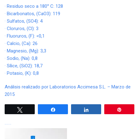
· Residuo seco a 180° C: 128
· Bicarbonatos, (CaO3): 119
· Sulfatos, (SO4): 4
· Cloruros, (Cl): 3
· Fluoruros, (F): <0,1
· Calcio, (Ca): 26
· Magnesio, (Mg): 3,3
· Sodio, (Na): 0,8
· Sílice, (SiO2): 18,7
· Potasio, (K): 0,8
Análisis realizado por Laboratorios Accimesa S.L. – Marzo de
2015
Twittear
Compartir
Compartir
Pin
PRODUCTOS RELACIONADOS