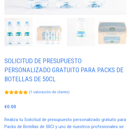
SOLICITUD DE PRESUPUESTO
PERSONALIZADO GRATUITO PARA PACKS DE
BOTELLAS DE 50CL
(
1
valoración de cliente)
Valorado
1
con
5.00
€
0.00
de 5 en
base a
valoración
Realiza tu Solicitud de presupuesto personalizado gratuito para
de un
cliente
Packs de Botellas de 50Cl y uno de nuestros profesionales se