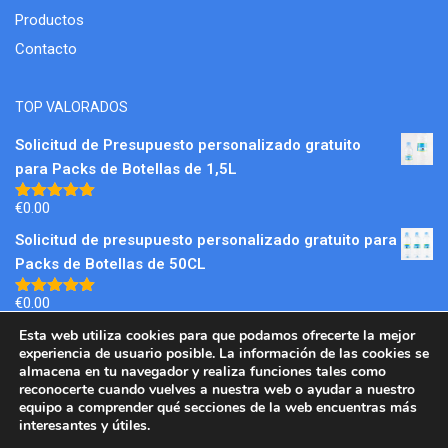
Productos
Contacto
TOP VALORADOS
Solicitud de Presupuesto personalizado gratuito
para Packs de Botellas de 1,5L
€
0.00
Valorado
con
5.00
Solicitud de presupuesto personalizado gratuito para
de 5
Packs de Botellas de 50CL
€
0.00
Valorado
con
5.00
Esta web utiliza cookies para que podamos ofrecerte la mejor
de 5
experiencia de usuario posible. La información de las cookies se
CATEGORÍAS DE PRODUCTO
almacena en tu navegador y realiza funciones tales como
reconocerte cuando vuelves a nuestra web o ayudar a nuestro
Botellas 50CL
(2)
equipo a comprender qué secciones de la web encuentras más
interesantes y útiles.
Botellas de 1,5L
(1)